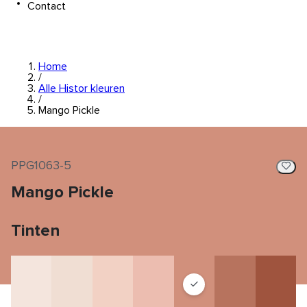
Contact
Home
/
Alle Histor kleuren
/
Mango Pickle
PPG1063-5
Mango Pickle
Tinten