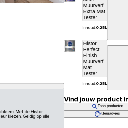
Muurverf
Extra Mat
Tester
Inhoud:
0.25L
Histor
Perfect
Finish
Muurverf
Mat
Tester
Inhoud:
0.25L
Vind jouw product i
Toon producten
robleem. Met de Histor
Kleuradvies
eur kiezen. Geldig op alle