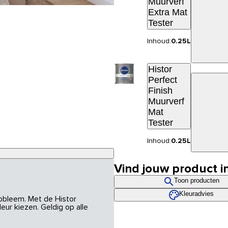
Muurverf
Extra Mat
Tester
Inhoud:
0.25L
Histor
Perfect
Finish
Muurverf
Mat
Tester
Inhoud:
0.25L
Vind jouw product i
Toon producten
Kleuradvies
robleem. Met de Histor
eur kiezen. Geldig op alle