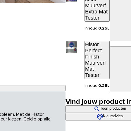
Muurverf
Extra Mat
Tester
Inhoud:
0.25L
Histor
Perfect
Finish
Muurverf
Mat
Tester
Inhoud:
0.25L
Vind jouw product i
Toon producten
robleem. Met de Histor
Kleuradvies
eur kiezen. Geldig op alle