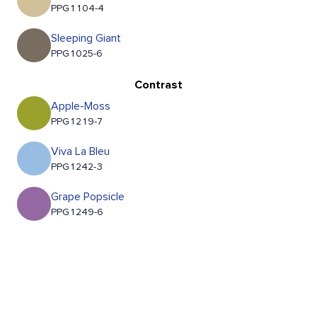
PPG1104-4
Sleeping Giant
PPG1025-6
Contrast
Apple-Moss
PPG1219-7
Viva La Bleu
PPG1242-3
Grape Popsicle
PPG1249-6