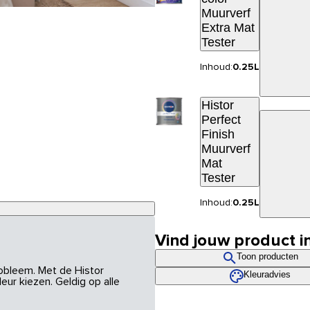
Muurverf
Extra Mat
Tester
Inhoud:
0.25L
Histor
Perfect
Finish
Muurverf
Mat
Tester
Inhoud:
0.25L
Vind jouw product i
Toon producten
robleem. Met de Histor
Kleuradvies
eur kiezen. Geldig op alle