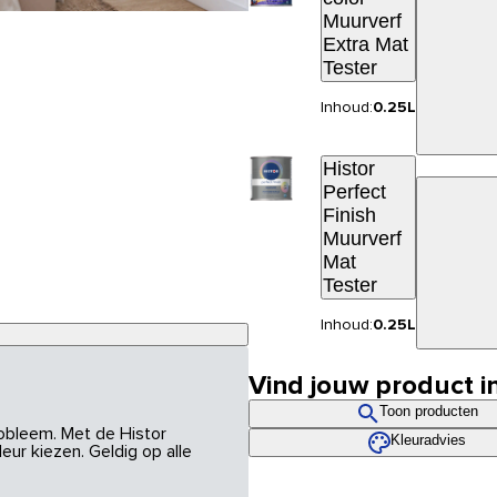
Muurverf
Extra Mat
Tester
Inhoud:
0.25L
Histor
Perfect
Finish
Muurverf
Mat
Tester
Inhoud:
0.25L
Vind jouw product i
Toon producten
robleem. Met de Histor
Kleuradvies
eur kiezen. Geldig op alle