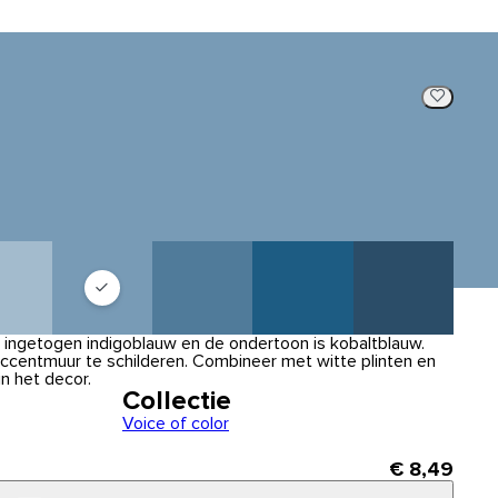
ingetogen indigoblauw en de ondertoon is kobaltblauw.
ccentmuur te schilderen. Combineer met witte plinten en
in het decor.
Collectie
Voice of color
€ 8,49