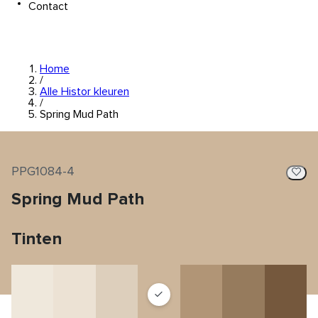
Contact
Home
/
Alle Histor kleuren
/
Spring Mud Path
PPG1084-4
Spring Mud Path
Tinten