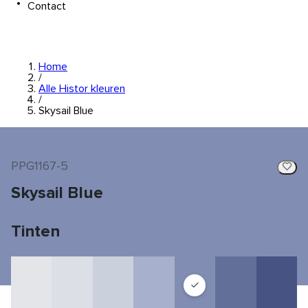
Contact
Home
/
Alle Histor kleuren
/
Skysail Blue
PPG1167-5
Skysail Blue
Tinten