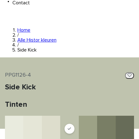
Contact
Home
/
Alle Histor kleuren
/
Side Kick
PPG1126-4
Side Kick
Tinten