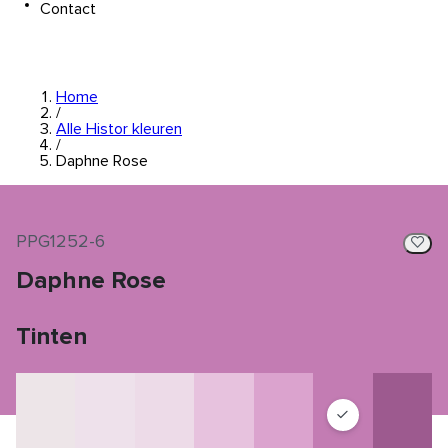
Contact
Home
/
Alle Histor kleuren
/
Daphne Rose
PPG1252-6
Daphne Rose
Tinten