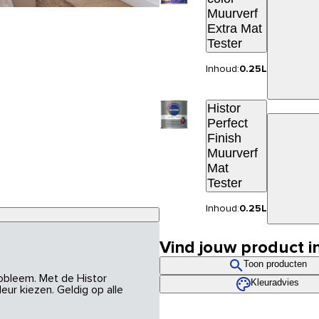
Muurverf
Extra Mat
Tester
Inhoud:
0.25L
Histor
Perfect
Finish
Muurverf
Mat
Tester
Inhoud:
0.25L
Vind jouw product i
Toon producten
robleem. Met de Histor
Kleuradvies
eur kiezen. Geldig op alle