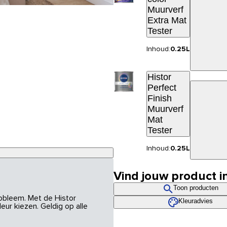
Muurverf
Extra Mat
Tester
Inhoud:
0.25L
Histor
Perfect
Finish
Muurverf
Mat
Tester
Inhoud:
0.25L
Vind jouw product i
Toon producten
robleem. Met de Histor
Kleuradvies
eur kiezen. Geldig op alle