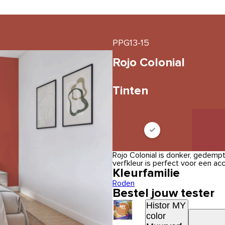
PPG13-15
Rojo Colonial
Tinten
Rojo Colonial is donker, gedemp
verfkleur is perfect voor een a
Kleurfamilie
Roden
Bestel jouw tester
Histor MY
color