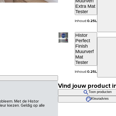
Muurverf
Extra Mat
Tester
Inhoud:
0.25L
Histor
Perfect
Finish
Muurverf
Mat
Tester
Inhoud:
0.25L
Vind jouw product i
Toon producten
Kleuradvies
robleem. Met de Histor
eur kiezen. Geldig op alle