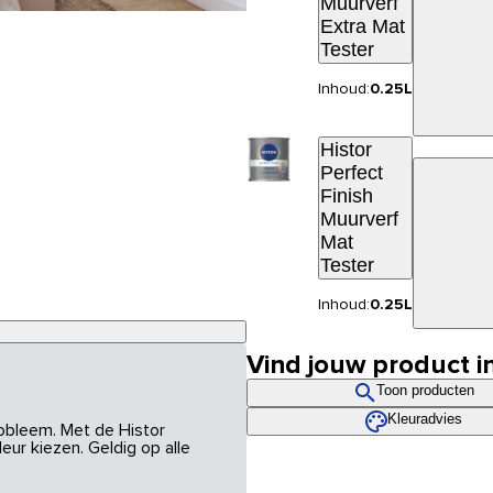
Muurverf
Extra Mat
Tester
Inhoud:
0.25L
Histor
Perfect
Finish
Muurverf
Mat
Tester
Inhoud:
0.25L
Vind jouw product i
Toon producten
Kleuradvies
robleem. Met de Histor
eur kiezen. Geldig op alle