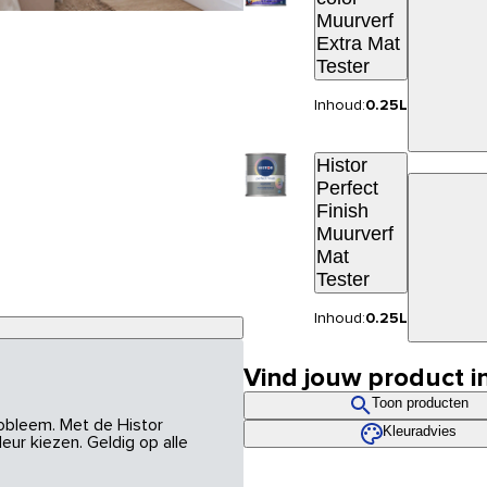
Muurverf
Extra Mat
Tester
Inhoud:
0.25L
Histor
Perfect
Finish
Muurverf
Mat
Tester
Inhoud:
0.25L
Vind jouw product i
Toon producten
robleem. Met de Histor
Kleuradvies
eur kiezen. Geldig op alle