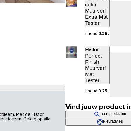
color
Muurverf
Extra Mat
Tester
Inhoud:
0.25L
Histor
Perfect
Finish
Muurverf
Mat
Tester
Inhoud:
0.25L
Vind jouw product i
Toon producten
robleem. Met de Histor
eur kiezen. Geldig op alle
Kleuradvies