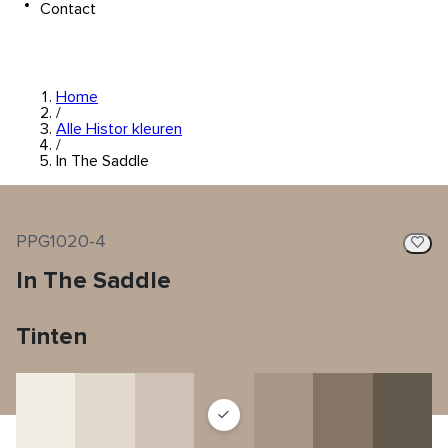
Contact
Home
/
Alle Histor kleuren
/
In The Saddle
PPG1020-4
In The Saddle
Tinten