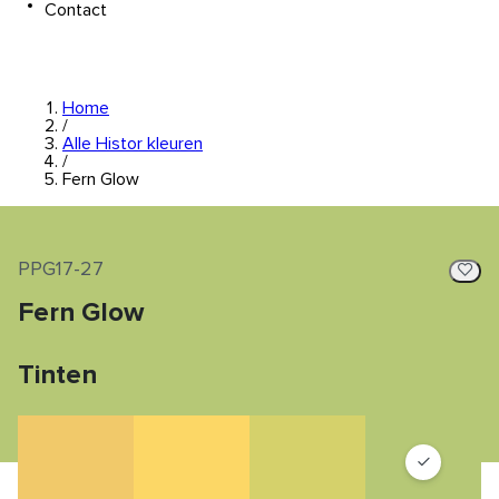
Contact
Home
/
Alle Histor kleuren
/
Fern Glow
PPG17-27
Fern Glow
Tinten