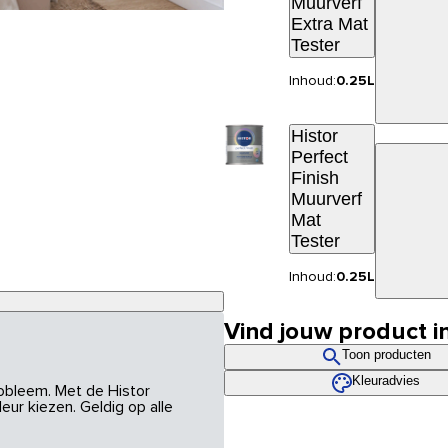
Muurverf
Extra Mat
Tester
Inhoud:
0.25L
Histor
Perfect
Finish
Muurverf
Mat
Tester
Inhoud:
0.25L
Vind jouw product i
Toon producten
Kleuradvies
robleem. Met de Histor
eur kiezen. Geldig op alle