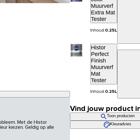
Muurverf
Extra Mat
Tester
Inhoud:
0.25L
Histor
Perfect
Finish
Muurverf
Mat
Tester
Inhoud:
0.25L
Vind jouw product i
Toon producten
robleem. Met de Histor
Kleuradvies
eur kiezen. Geldig op alle