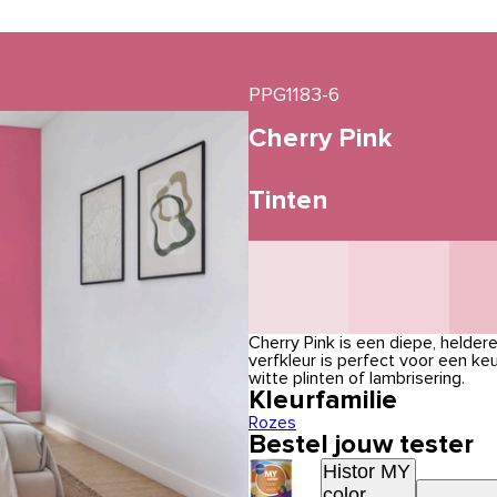
PPG1183-6
Cherry Pink
Tinten
Cherry Pink is een diepe, heldere
verfkleur is perfect voor een 
witte plinten of lambrisering.
Kleurfamilie
Rozes
Bestel jouw tester
Histor MY
color