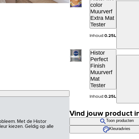
color
Muurverf
Extra Mat
Tester
Inhoud:
0.25L
Histor
Perfect
Finish
Muurverf
Mat
Tester
Inhoud:
0.25L
Vind jouw product i
Toon producten
robleem. Met de Histor
eur kiezen. Geldig op alle
Kleuradvies