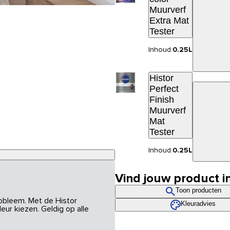
Muurverf
Extra Mat
Tester
Inhoud:
0.25L
Histor
Perfect
Finish
Muurverf
Mat
Tester
Inhoud:
0.25L
Vind jouw product i
Toon producten
robleem. Met de Histor
Kleuradvies
eur kiezen. Geldig op alle