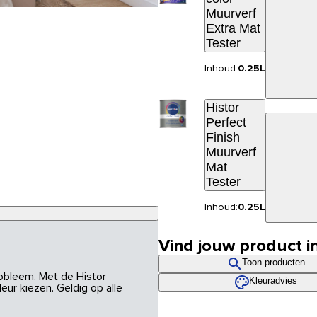
Muurverf
Extra Mat
Tester
Inhoud:
0.25L
Histor
Perfect
Finish
Muurverf
Mat
Tester
Inhoud:
0.25L
Vind jouw product i
Toon producten
robleem. Met de Histor
Kleuradvies
eur kiezen. Geldig op alle