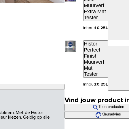
Muurverf
Extra Mat
Tester
Inhoud:
0.25L
Histor
Perfect
Finish
Muurverf
Mat
Tester
Inhoud:
0.25L
Vind jouw product i
Toon producten
robleem. Met de Histor
Kleuradvies
eur kiezen. Geldig op alle