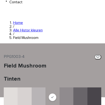
Contact
Home
/
Alle Histor kleuren
/
Field Mushroom
PPG1003-4
Field Mushroom
Tinten