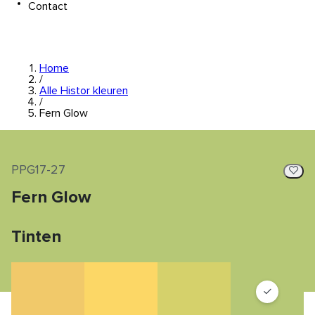
Contact
Home
/
Alle Histor kleuren
/
Fern Glow
PPG17-27
Fern Glow
Tinten