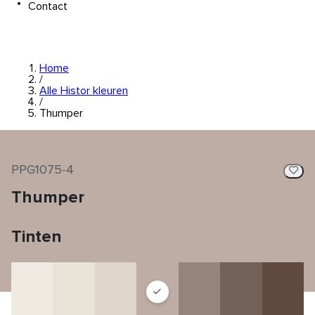
Contact
Home
/
Alle Histor kleuren
/
Thumper
PPG1075-4
Thumper
Tinten