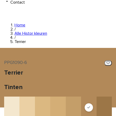
Contact
Home
/
Alle Histor kleuren
/
Terrier
PPG1090-6
Terrier
Tinten