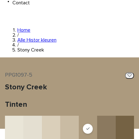
Contact
Home
/
Alle Histor kleuren
/
Stony Creek
PPG1097-5
Stony Creek
Tinten