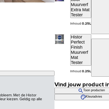
Muurverf
Extra Mat
Tester
Inhoud:
0.25L
Histor
Perfect
Finish
Muurverf
Mat
Tester
Inhoud:
0.25L
Vind jouw product i
Toon producten
robleem. Met de Histor
Kleuradvies
eur kiezen. Geldig op alle