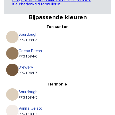
Bekijk de actievoorwaarden en vul het Histor
Kleurbedenktijd formulier in.
Bijpassende kleuren
Ton sur ton
Sourdough
PPG1084-3
Cocoa Pecan
PPG1084-6
Brewery
PPG1084-7
Harmonie
Sourdough
PPG1084-3
Vanilla Gelato
PPG1191-1