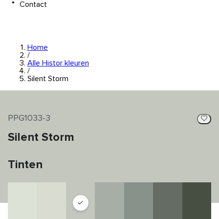
Contact
Home
/
Alle Histor kleuren
/
Silent Storm
PPG1033-3
Silent Storm
Tinten