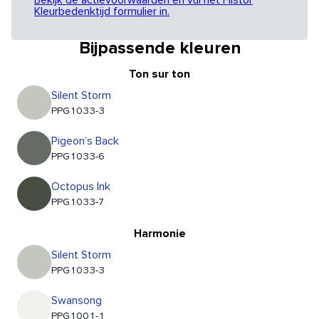
Bekijk de actievoorwaarden en vul het Histor
Kleurbedenktijd formulier in.
Bijpassende kleuren
Ton sur ton
Silent Storm
PPG1033-3
Pigeon’s Back
PPG1033-6
Octopus Ink
PPG1033-7
Harmonie
Silent Storm
PPG1033-3
Swansong
PPG1001-1