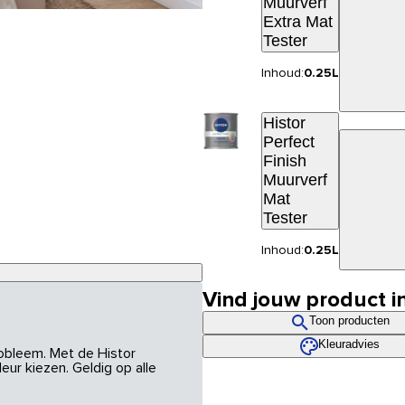
Muurverf
Extra Mat
Tester
Inhoud:
0.25L
Histor
Perfect
Finish
Muurverf
Mat
Tester
Inhoud:
0.25L
Vind jouw product i
Toon producten
Kleuradvies
robleem. Met de Histor
eur kiezen. Geldig op alle