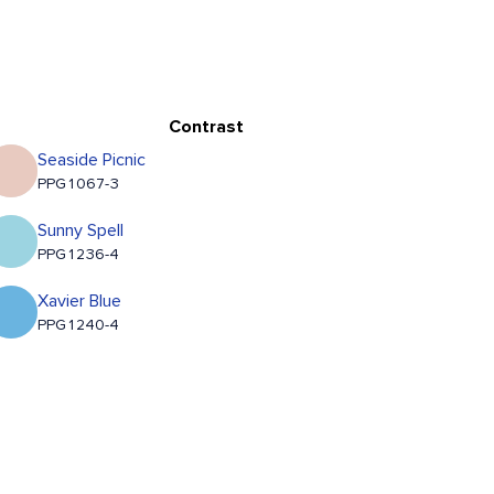
Contrast
Seaside Picnic
PPG1067-3
Sunny Spell
PPG1236-4
Xavier Blue
PPG1240-4