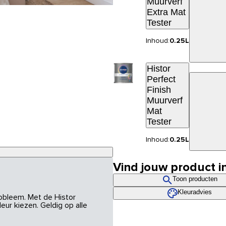
Muurverf
Extra Mat
Tester
Inhoud:
0.25L
Histor
Perfect
Finish
Muurverf
Mat
Tester
Inhoud:
0.25L
Vind jouw product i
Toon producten
Kleuradvies
robleem. Met de Histor
eur kiezen. Geldig op alle