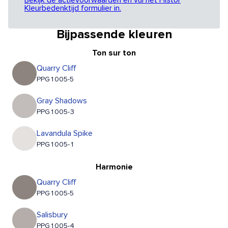
Bekijk de actievoorwaarden en vul het Histor
Kleurbedenktijd formulier in.
Bijpassende kleuren
Ton sur ton
Quarry Cliff
PPG1005-5
Gray Shadows
PPG1005-3
Lavandula Spike
PPG1005-1
Harmonie
Quarry Cliff
PPG1005-5
Salisbury
PPG1005-4