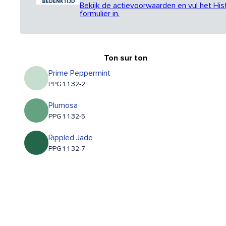
Bekijk de actievoorwaarden en vul het His
formulier in.
Ton sur ton
Prime Peppermint
PPG1132-2
Plumosa
PPG1132-5
Rippled Jade
PPG1132-7