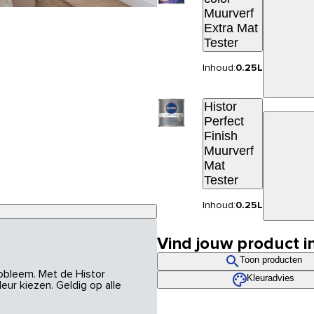
Muurverf
Extra Mat
Tester
Inhoud:
0.25L
Histor
Perfect
Finish
Muurverf
Mat
Tester
Inhoud:
0.25L
Vind jouw product i
Toon producten
robleem. Met de Histor
Kleuradvies
eur kiezen. Geldig op alle