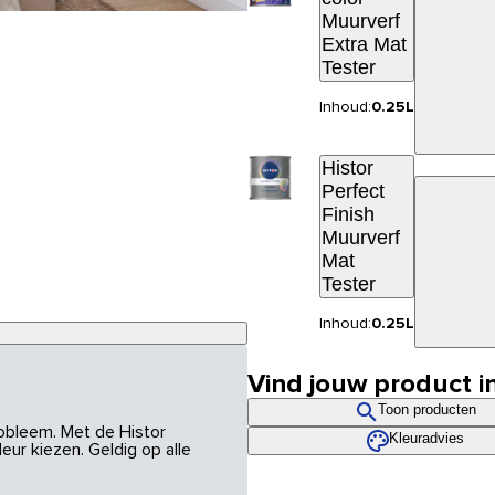
Muurverf
Extra Mat
Tester
Inhoud:
0.25L
Histor
Perfect
Finish
Muurverf
Mat
Tester
Inhoud:
0.25L
Vind jouw product i
Toon producten
robleem. Met de Histor
Kleuradvies
eur kiezen. Geldig op alle