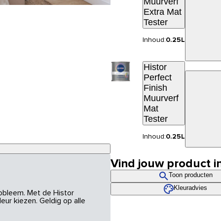
Muurverf
Extra Mat
Tester
Inhoud:
0.25L
Histor
Perfect
Finish
Muurverf
Mat
Tester
Inhoud:
0.25L
Vind jouw product i
Toon producten
Kleuradvies
robleem. Met de Histor
eur kiezen. Geldig op alle