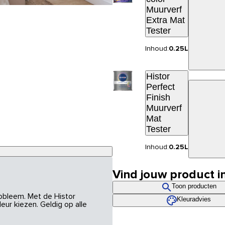
Muurverf
Extra Mat
Tester
Inhoud:
0.25L
Histor
Perfect
Finish
Muurverf
Mat
Tester
Inhoud:
0.25L
Vind jouw product i
Toon producten
robleem. Met de Histor
Kleuradvies
eur kiezen. Geldig op alle