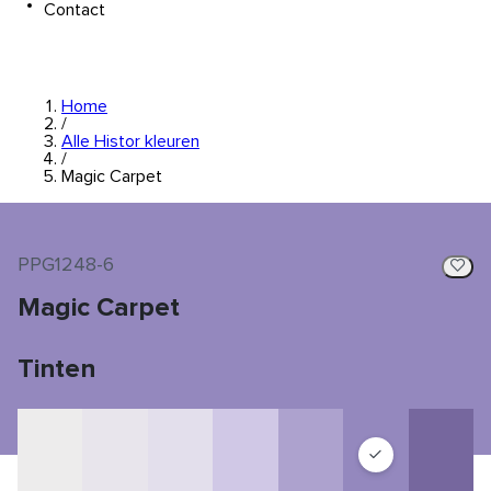
Contact
Home
/
Alle Histor kleuren
/
Magic Carpet
PPG1248-6
Magic Carpet
Tinten