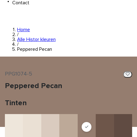
Contact
Home
/
Alle Histor kleuren
/
Peppered Pecan
PPG1074-5
Peppered Pecan
Tinten