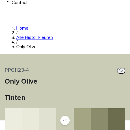
Contact
Home
/
Alle Histor kleuren
/
Only Olive
PPG1123-4
Only Olive
Tinten