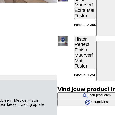
Muurverf
Extra Mat
Tester
Inhoud:
0.25L
Histor
Perfect
Finish
Muurverf
Mat
Tester
Inhoud:
0.25L
Vind jouw product i
Toon producten
robleem. Met de Histor
Kleuradvies
eur kiezen. Geldig op alle