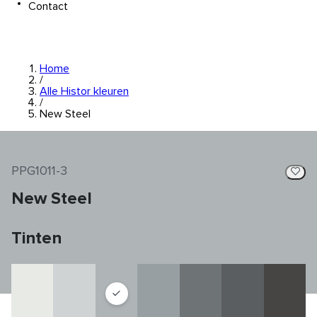
Contact
Home
/
Alle Histor kleuren
/
New Steel
PPG1011-3
New Steel
Tinten