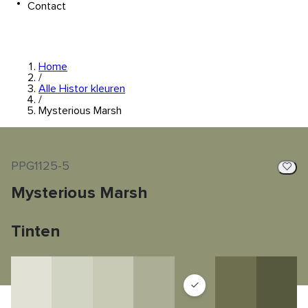
Contact
Home
/
Alle Histor kleuren
/
Mysterious Marsh
PPG1125-5
Mysterious Marsh
Tinten