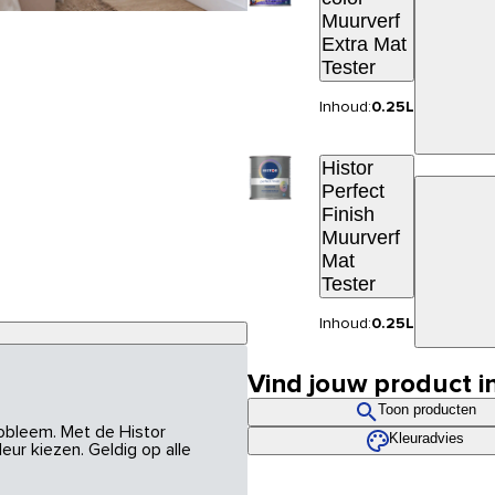
Muurverf
Extra Mat
Tester
Inhoud:
0.25L
Histor
Perfect
Finish
Muurverf
Mat
Tester
Inhoud:
0.25L
Vind jouw product i
Toon producten
robleem. Met de Histor
Kleuradvies
eur kiezen. Geldig op alle