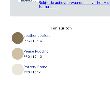
Bekijk de actievoorwaarden en vul het His
formulier in.
Ton sur ton
Leather Loafers
PPG1101-6
Pease Pudding
PPG1101-3
Pottery Stone
PPG1101-1