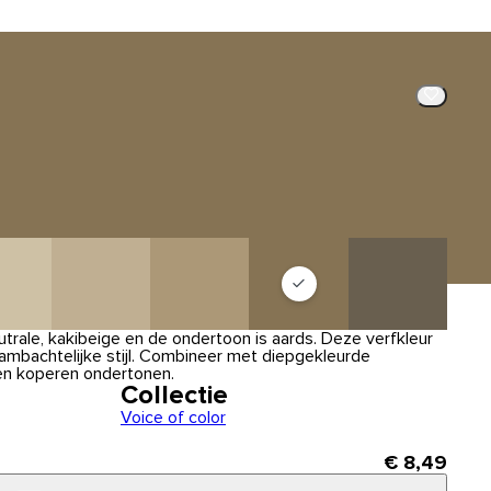
utrale, kakibeige en de ondertoon is aards. Deze verfkleur
 ambachtelijke stijl. Combineer met diepgekleurde
 en koperen ondertonen.
Collectie
Voice of color
€ 8,49