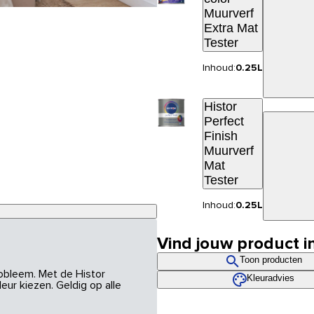
Muurverf
Extra Mat
Tester
Inhoud:
0.25L
Histor
Perfect
Finish
Muurverf
Mat
Tester
Inhoud:
0.25L
Vind jouw product i
Toon producten
robleem. Met de Histor
Kleuradvies
eur kiezen. Geldig op alle