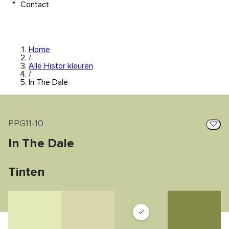
Contact
Home
/
Alle Histor kleuren
/
In The Dale
PPG11-10
In The Dale
Tinten