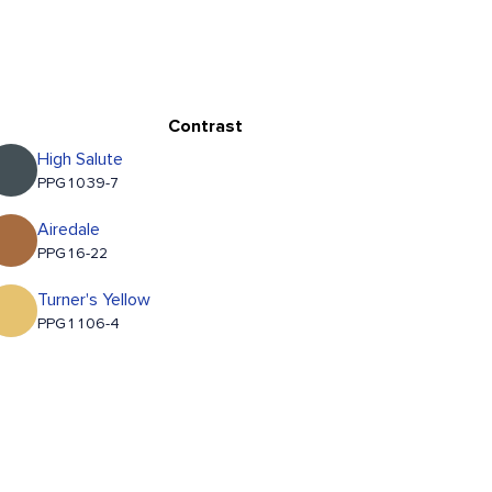
Contrast
High Salute
PPG1039-7
Airedale
PPG16-22
Turner's Yellow
PPG1106-4