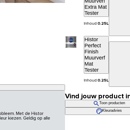
Muurverf
Extra Mat
Tester
Inhoud:
0.25L
Histor
Perfect
Finish
Muurverf
Mat
Tester
Inhoud:
0.25L
Vind jouw product i
Toon producten
Kleuradvies
robleem. Met de Histor
eur kiezen. Geldig op alle